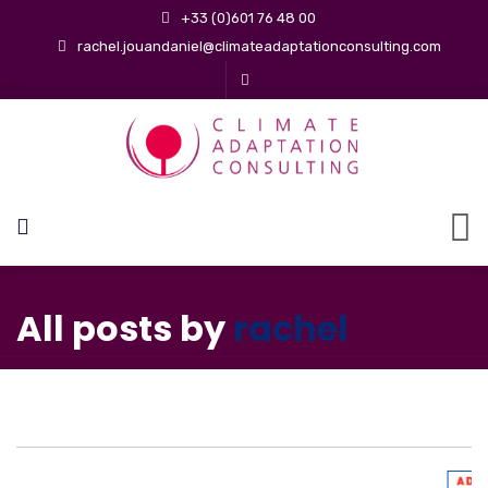
+33 (0)601 76 48 00
rachel.jouandaniel@climateadaptationconsulting.com
All posts by
rachel