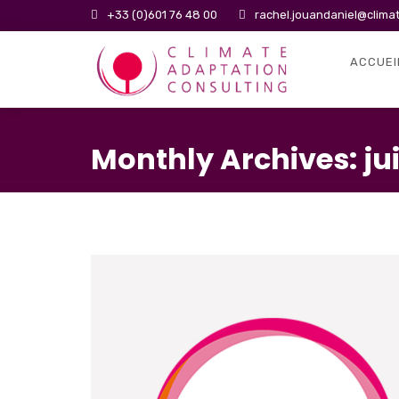
+33 (0)601 76 48 00
rachel.jouandaniel@clima
ACCUEI
Monthly Archives: ju