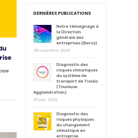
DERNIÈRES PUBLICATIONS
Notre témoignage à
la Direction
générale des
entreprises (Bercy)
du
28 novembre, 2025
rise
Diagnostic des
risques climatiques
oisie
du système de
transport de Tisséo
(Toulouse
Agglomération)
30 juin, 2025
Diagnostic des
risques physiques
du changement
climatique en
entreprise