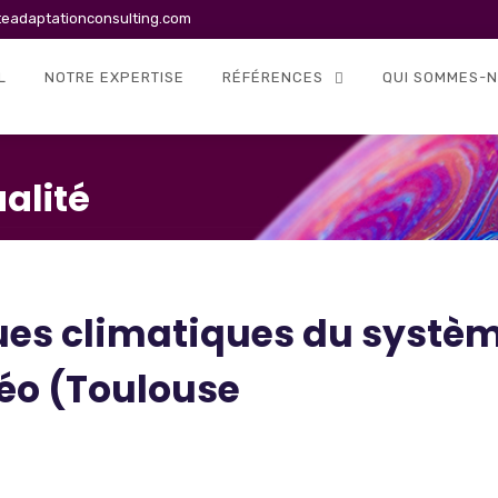
teadaptationconsulting.com
L
NOTRE EXPERTISE
RÉFÉRENCES
QUI SOMMES-N
alité
ques climatiques du systè
séo (Toulouse