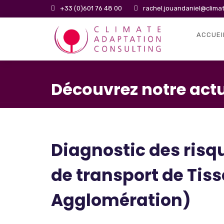
+33 (0)601 76 48 00
rachel.jouandaniel@clima
ACCUEI
Découvrez notre actu
Diagnostic des ris
de transport de Tis
Agglomération)