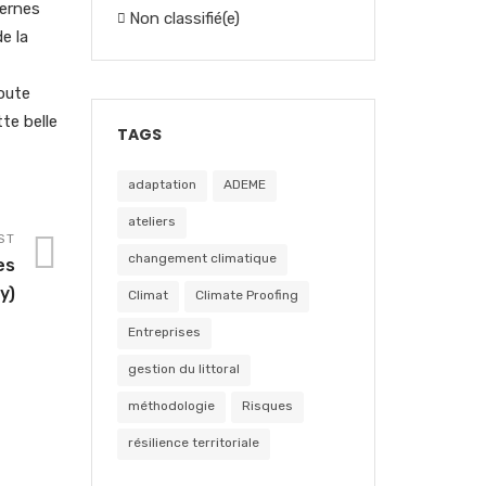
ternes
Non classifié(e)
e la
route
te belle
TAGS
adaptation
ADEME
ateliers
ST
changement climatique
es
y)
Climat
Climate Proofing
Entreprises
gestion du littoral
méthodologie
Risques
résilience territoriale