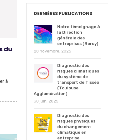
DERNIÈRES PUBLICATIONS
Notre témoignage à
la Direction
générale des
entreprises (Bercy)
s du
28 novembre, 2025
Diagnostic des
risques climatiques
du système de
er à
transport de Tisséo
(Toulouse
Agglomération)
30 juin, 2025
Diagnostic des
risques physiques
du changement
climatique en
entreprise